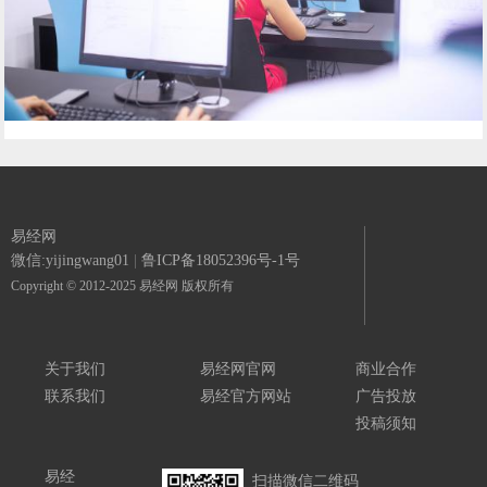
易经网
微信:yijingwang01
|
鲁ICP备18052396号-1号
Copyright © 2012-2025 易经网 版权所有
关于我们
易经网官网
商业合作
联系我们
易经官方网站
广告投放
投稿须知
易经
扫描微信二维码