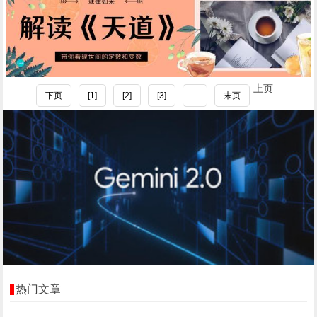
上页
下页
[1]
[2]
[3]
...
末页
热门文章