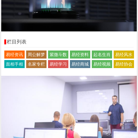
栏目列表
易经资讯
周公解梦
紫微斗数
易经资料
起名生肖
易经风水
面相手相
名家专栏
易经学习
易经商城
易经视频
易经协会