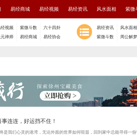
习
易经商城
易经视频
易经资讯
风水面相
紫微
易经视频
紫微斗数
六十四卦
易经资讯
风水面
混元禅师
视频
易经商城
易经协会
紫微斗数
周公解
喜事连连，好运挡不住！
终是我们心灵的港湾，无论外面的世界如何喧嚣，回到家中总能寻得一份