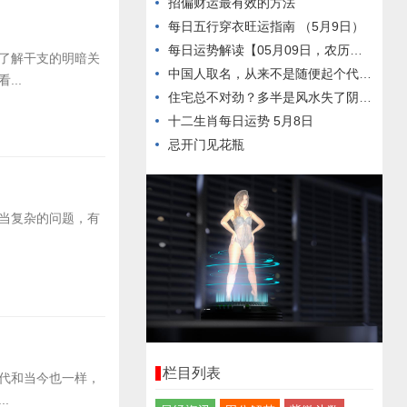
招偏财运最有效的方法
每日五行穿衣旺运指南 （5月9日）
每日运势解读【05月09日，农历三月廿三，星期六】
了解干支的明暗关
中国人取名，从来不是随便起个代号，而是刻在名字里的东方文脉
..
住宅总不对劲？多半是风水失了阴阳，教你自查宅中气场，简单又灵验！
十二生肖每日运势 5月8日
忌开门见花瓶
当复杂的问题，有
栏目列表
代和当今也一样，
.