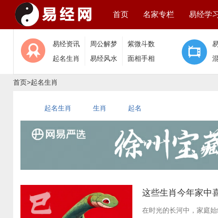
首页
名家专栏
易经学
易经资讯
周公解梦
紫微斗数
起名生肖
易经风水
面相手相
首页
>
起名生肖
起名生肖
生肖
起名
这些生肖今年家中
在时光的长河中，家庭始