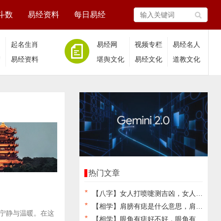
斗数
易经资料
每日易经
相
起名生肖
易经网
视频专栏
易经名人
梦
易经资料
堪舆文化
易经文化
道教文化
热门文章
*
【八字】女人打喷嚏测吉凶，女人打喷嚏预示什么预兆,易经网推荐最新八字
*
【相学】肩膀有痣是什么意思，肩膀上长痣好不好,易经网推荐面相手相
宁静与温暖。在这
*
【相学】眼角有痣好不好，眼角有痣的寓意是什么,易经网推荐面相手相