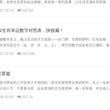
里，有些生肖受到命运眷顾，将迎来一系列喜事，让生活充满欢笑和喜...
07:25:10
101
63
2生肖幸运数字对照表，快收藏！
越数学意义，融入生活的方方面面——从门牌、车牌到密码、红包金额，
生肖对应五行（金、木、水、火、土），而不同数字也各有五行属性。善用与
07:22:45
101
188
官星篇
是与男命的八字批算大不相同的，因为在那男尊女卑的时代，女人一生的
人的八字，只要看夫星，如夫星强旺且为喜用神，便一生有靠。对女命八..
06:42:02
101
15