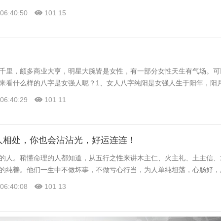
06:40:50
101
15
千里，颇多商业大亨，明星大腕皆是女性，有一部分女性天生有气场。可
来看什么样的八字是女强人呢？1、女人八字纯阳是女强人生于阳年，阳月.
06:40:29
101
11
人相处，你也会沾沾光，好运连连！
的人。稍懂命理的人都知道，从五行之性来讲木主仁、火主礼、土主信、
的纯善。他们一生中不做坏事，不做亏心行当，为人单纯坦荡，心肠好，愿意
06:40:08
101
13