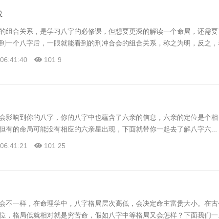
象
的组合关系，是学习八字的必修课，但想要更深的解读一个命局，还需要
到一个八字后，一眼就能看到的刑冲合会的组合关系，称之为明，反之，看.
06:41:40
101
9
会影响到你的八字，你的八字中也蕴含了六亲的信息，六亲的定位是个相
但有的命局可能没有相应的六亲星出现，下面就带你一起去了解八字六...
06:41:21
101
25
会不一样，在命理学中，八字格局层次高低，会决定命主富贵大小。在古
位，格局低就相对就是穷苦命，假如八字中等格局又会怎样？下面我们一..