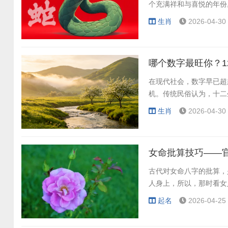
个充满祥和与喜悦的年份
生肖
2026-04-30 
哪个数字最旺你？1
在现代社会，数字早已超
机。传统民俗认为，十二
生肖
2026-04-30 
女命批算技巧——
古代对女命八字的批算，
人身上，所以，那时看女
起名
2026-04-25 