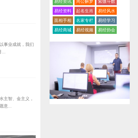
易经资讯
周公解梦
紫微斗数
易经资料
起名生肖
易经风水
面相手相
名家专栏
易经学习
易经商城
易经视频
易经协会
以事业成就，我们
..
水主智、金主义，
...