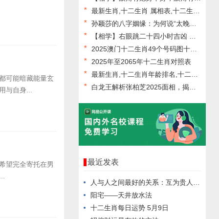
*
最新生肖,十二生肖 属相表,十二生肖属相表2024年 ,易经网推荐生肖
*
孙颖莎的八字姻缘：为何说“太晚了”，背后的原因是什么
*
【相学】右眼跳二十四小时吉凶 眼跳星期吉凶,易经网推荐面相手相
*
2025澳门十二生肖49个号码图十二生肖卡码表
*
2025年至2065年十二生肖对照表
*
最新生肖,十二生肖年龄排名,十二生肖年龄对比表 ,易经网推荐生肖
都可能暗藏能量玄
*
白龙王解析张柏芝2025面相，揭示未来趋势_【面相手相】
自身...
最近发表
希望完全寄托在男
.
人与人之间最好的关系：互为贵人，彼此成就！
阳宅——天井放水法
十二生肖每日运势 5月9日