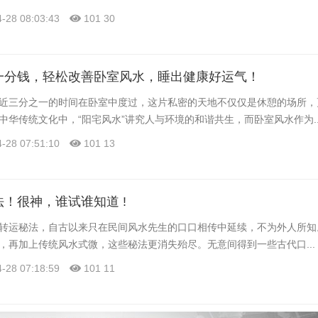
-28 08:03:43
101
30
一分钱，轻松改善卧室风水，睡出健康好运气！
近三分之一的时间在卧室中度过，这片私密的天地不仅仅是休憩的场所，
华传统文化中，“阳宅风水”讲究人与环境的和谐共生，而卧室风水作为..
-28 07:51:10
101
13
！很神，谁试谁知道 !
转运秘法，自古以来只在民间风水先生的口口相传中延续，不为外人所知
，再加上传统风水式微，这些秘法更消失殆尽。无意间得到一些古代口...
-28 07:18:59
101
11