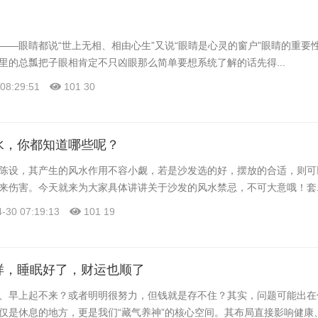
——眼睛都说“世上无相、相由心生”又说“眼睛是心灵的窗户”眼睛的重要
里的总瓢把子眼相肯定不只凶眼那么简单要想系统了解的话先得...
08:29:51
101
30
水，你都知道哪些呢？
陈设，其产生的风水作用不容小觑，若是沙发选的好，摆放的合适，则可
来伤害。今天就来为大家具体讲讲关于沙发的风水禁忌，不可大意哦！套..
-30 07:19:13
101
19
样，睡眠好了，财运也顺了
、早上起不来？或者明明很努力，但钱就是存不住？其实，问题可能出在
是休息的地方，更是我们“藏气养神”的核心空间。其布局直接影响健康、.