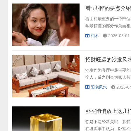
看“眼相”的要点介绍
看面相最重要的一个部位
学最精髓的部分作为面相
相术
2026-05-01 
招财旺运的沙发风
沙发作为客厅中最主要的
个人，反之则会为家人带
阳宅风水
2026-04
卧室悄悄放上这几
你是不是经常失眠、多梦
在堪舆学中认为，卧室不仅