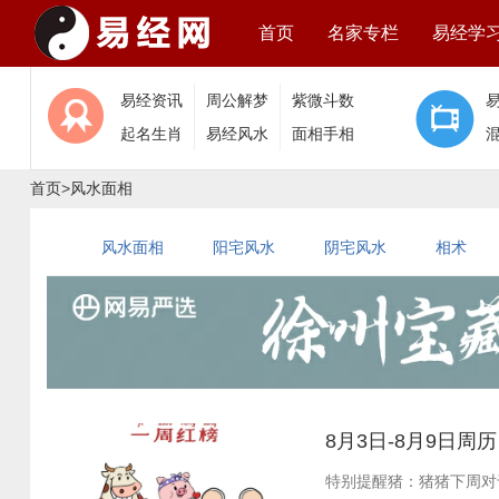
首页
名家专栏
易经学
易经资讯
周公解梦
紫微斗数
起名生肖
易经风水
面相手相
首页
>
风水面相
风水面相
阳宅风水
阴宅风水
相术
8月3日-8月9日
特别提醒猪：猪猪下周对