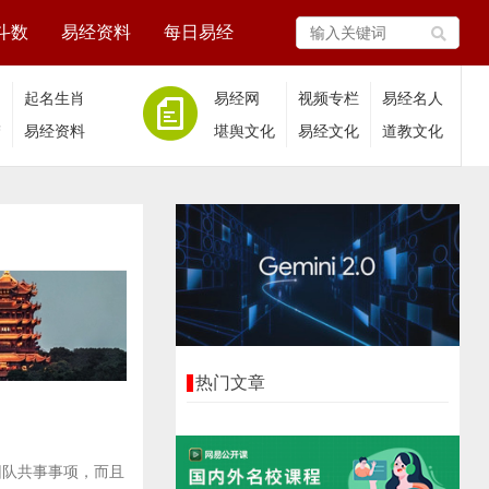
斗数
易经资料
每日易经
相
起名生肖
易经网
视频专栏
易经名人
梦
易经资料
堪舆文化
易经文化
道教文化
热门文章
团队共事事项，而且