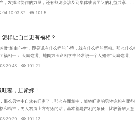
当，发挥出协作的力量，还有些则会涉及到集体或者团队的利益共享、...
-04 10:03:37
101
5
？怎样让自己更有福相？
叫做“相由心生”，即是说有什么样的心境，就有什么样的面相。那么什么
福相一： 天庭饱满、地阁方圆命相学中经常说一个人如果“天庭饱满、..
08:30:48
101
21
最旺妻，赶紧嫁！
，那么男性中自然有旺妻了，那么在面相中，能够旺妻的男性痣相有哪些
格和精神，男人右眉上方有痣的话，基本都是吉利的象征，比较善解人意..
08:30:20
101
13