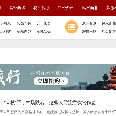
习
易经商城
易经视频
易经资讯
风水面相
紫微
易经视频
紫微斗数
六十四卦
易经资讯
风水面
混元禅师
视频
易经商城
易经协会
紫微斗数
周公解
周历丨“立秋”至，气场跌宕，这些人需注意饮食作息
于自己想做的事会格外上心、也能持之以恒去坚持，很多猪猪会有小组/