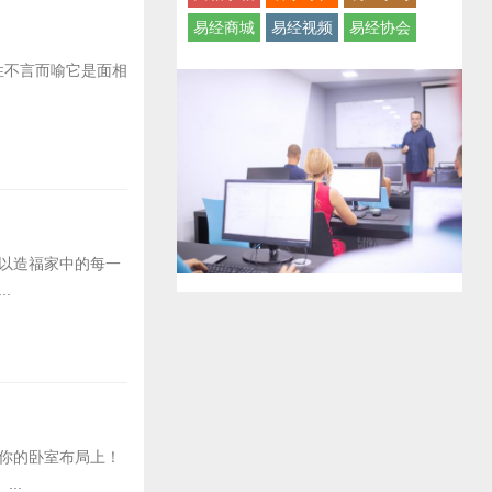
易经商城
易经视频
易经协会
性不言而喻它是面相
以造福家中的每一
.
你的卧室布局上！
..