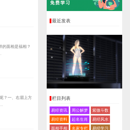
最近发表
样的面相是福相？
.
呢？一、右眉上方
栏目列表
.
易经资讯
周公解梦
紫微斗数
易经资料
起名生肖
易经风水
面相手相
名家专栏
易经学习