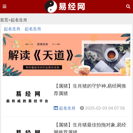
首页
>
起名生肖
起名生肖
起名生肖
【属猪】生肖猪的守护神,易经网推
荐属猪
起名生肖
2025-02-03 04:07:56
【属猪】生肖猪最佳拍拖对象,易经
网推荐属猪