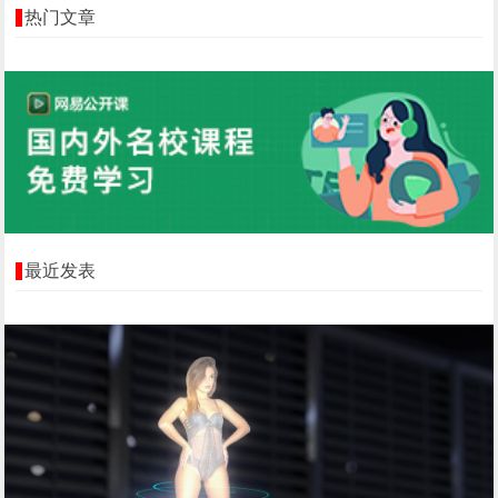
热门文章
最近发表