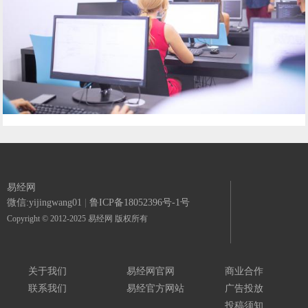
易经网
微信:yijingwang01
|
鲁ICP备18052396号-1号
Copyright © 2012-2025 易经网 版权所有
关于我们
易经网官网
商业合作
联系我们
易经官方网站
广告投放
投稿须知