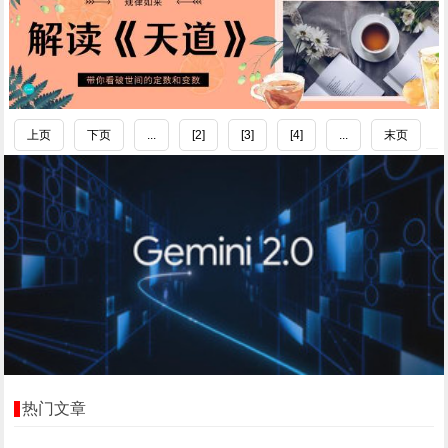
上页
下页
...
[2]
[3]
[4]
...
末页
热门文章