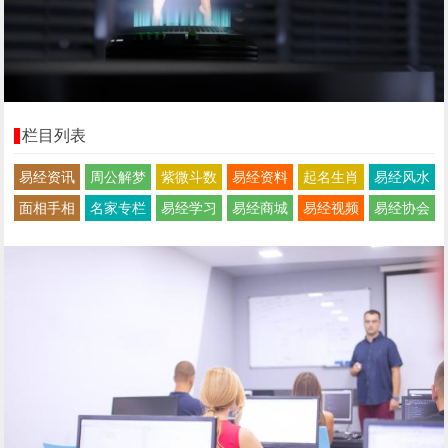
栏目列表
易经资讯
周公解梦
紫微斗数
易经资料
起名生肖
易经风水
面相手相
名家专栏
易经学习
易经商城
易经视频
易经协会