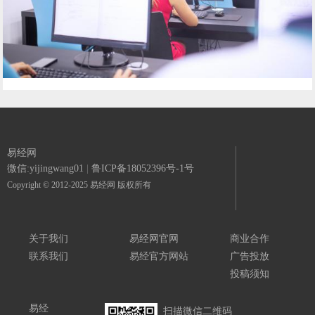
易经网
微信:yijingwang01
|
鲁ICP备18052396号-1号
Copyright © 2012-2025 易经网 版权所有
关于我们
易经网官网
商业合作
联系我们
易经官方网站
广告投放
投稿须知
易经
扫描微信二维码