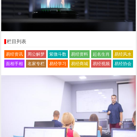
栏目列表
易经资讯
周公解梦
紫微斗数
易经资料
起名生肖
易经风水
面相手相
名家专栏
易经学习
易经商城
易经视频
易经协会