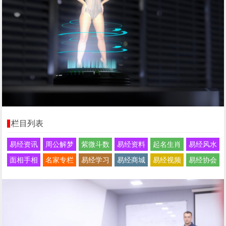
栏目列表
易经资讯
周公解梦
紫微斗数
易经资料
起名生肖
易经风水
面相手相
名家专栏
易经学习
易经商城
易经视频
易经协会