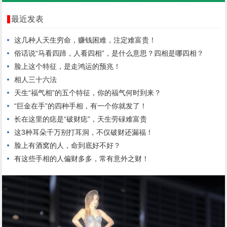
最近发表
这几种人天生穷命，赚钱困难，注定难富贵！
俗话说“马看四蹄，人看四相”，是什么意思？四相是哪四相？
脸上这个特征，是走鸿运的预兆！
相人三十六法
天生“福气相”的五个特征，你的福气何时到来？
“巨金在手”的四种手相，有一个你就发了！
长在这里的痣是“破财痣”，天生劳碌难富贵
这3种耳朵千万别打耳洞，不仅破财还漏福！
脸上有酒窝的人，命到底好不好？
有这些手相的人偏财多多，常有意外之财！