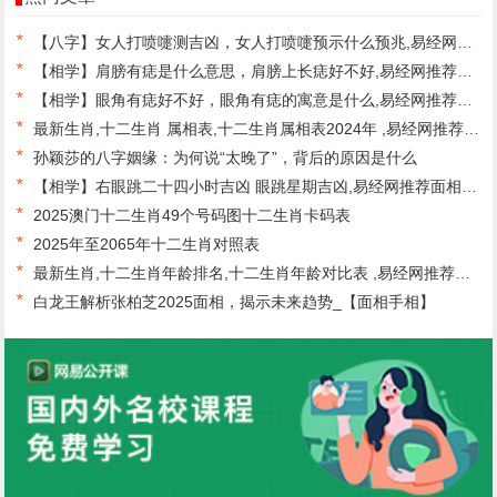
*
【八字】女人打喷嚏测吉凶，女人打喷嚏预示什么预兆,易经网推荐最新八字
*
【相学】肩膀有痣是什么意思，肩膀上长痣好不好,易经网推荐面相手相
*
【相学】眼角有痣好不好，眼角有痣的寓意是什么,易经网推荐面相手相
*
最新生肖,十二生肖 属相表,十二生肖属相表2024年 ,易经网推荐生肖
*
孙颖莎的八字姻缘：为何说“太晚了”，背后的原因是什么
*
【相学】右眼跳二十四小时吉凶 眼跳星期吉凶,易经网推荐面相手相
*
2025澳门十二生肖49个号码图十二生肖卡码表
*
2025年至2065年十二生肖对照表
*
最新生肖,十二生肖年龄排名,十二生肖年龄对比表 ,易经网推荐生肖
*
白龙王解析张柏芝2025面相，揭示未来趋势_【面相手相】