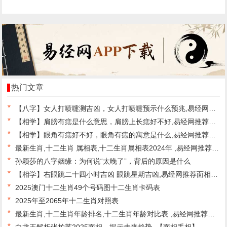
人中有横纹,易经网推荐面相手相
李居明实用风水招财法,最新易经
2025
风水
热门文章
*
【八字】女人打喷嚏测吉凶，女人打喷嚏预示什么预兆,易经网推荐最新八字
*
【相学】肩膀有痣是什么意思，肩膀上长痣好不好,易经网推荐面相手相
*
【相学】眼角有痣好不好，眼角有痣的寓意是什么,易经网推荐面相手相
*
最新生肖,十二生肖 属相表,十二生肖属相表2024年 ,易经网推荐生肖
*
孙颖莎的八字姻缘：为何说“太晚了”，背后的原因是什么
*
【相学】右眼跳二十四小时吉凶 眼跳星期吉凶,易经网推荐面相手相
*
2025澳门十二生肖49个号码图十二生肖卡码表
*
2025年至2065年十二生肖对照表
*
最新生肖,十二生肖年龄排名,十二生肖年龄对比表 ,易经网推荐生肖
*