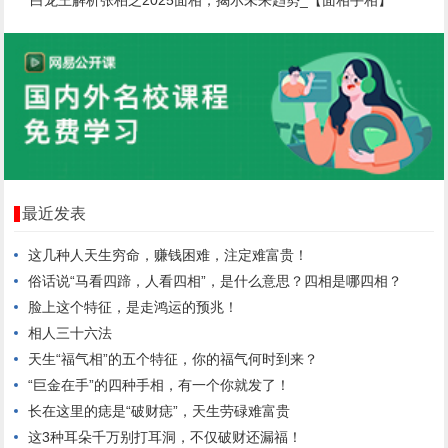
白龙王解析张柏芝2025面相，揭示未来趋势_【面相手相】
最近发表
这几种人天生穷命，赚钱困难，注定难富贵！
俗话说“马看四蹄，人看四相”，是什么意思？四相是哪四相？
脸上这个特征，是走鸿运的预兆！
相人三十六法
天生“福气相”的五个特征，你的福气何时到来？
“巨金在手”的四种手相，有一个你就发了！
长在这里的痣是“破财痣”，天生劳碌难富贵
这3种耳朵千万别打耳洞，不仅破财还漏福！