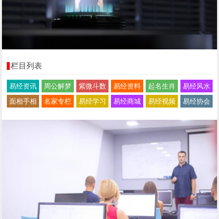
栏目列表
易经资讯
周公解梦
紫微斗数
易经资料
起名生肖
易经风水
面相手相
名家专栏
易经学习
易经商城
易经视频
易经协会