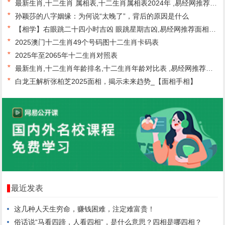
*
最新生肖,十二生肖 属相表,十二生肖属相表2024年 ,易经网推荐生肖
*
孙颖莎的八字姻缘：为何说“太晚了”，背后的原因是什么
*
【相学】右眼跳二十四小时吉凶 眼跳星期吉凶,易经网推荐面相手相
*
2025澳门十二生肖49个号码图十二生肖卡码表
*
2025年至2065年十二生肖对照表
*
最新生肖,十二生肖年龄排名,十二生肖年龄对比表 ,易经网推荐生肖
*
白龙王解析张柏芝2025面相，揭示未来趋势_【面相手相】
最近发表
这几种人天生穷命，赚钱困难，注定难富贵！
俗话说“马看四蹄，人看四相”，是什么意思？四相是哪四相？