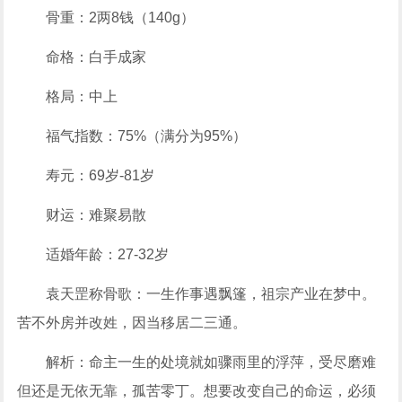
骨重：2两8钱（140g）
命格：白手成家
格局：中上
福气指数：75%（满分为95%）
寿元：69岁-81岁
财运：难聚易散
适婚年龄：27-32岁
袁天罡称骨歌：一生作事遇飘篷，祖宗产业在梦中。
苦不外房并改姓，因当移居二三通。
解析：命主一生的处境就如骤雨里的浮萍，受尽磨难
但还是无依无靠，孤苦零丁。想要改变自己的命运，必须