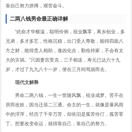
靠自己努力拼搏，艰苦奋斗。
二两八钱男命最正确详解
“此命才华横溢，聪明伶俐，祖业飘零，离乡创业，多
兄弟，多才多艺，性格沉稳，出门受人尊敬，能得四面八
方之财，能得贵人相助，逢凶化吉，勤俭持家，不会有太
大的灾祸。”只因妻宫受克，三子相送，寿元已达六十九
岁，才过了九九八十一岁，便在三月间驾崩而去。
现代文解释
男命二两八钱，一生一世随风飘，祖业成梦。苦不在
房而改姓，因当迁居二三通。命主的一生，就像是暴风雨
中的浮萍，经历了千辛万苦，却依旧是孤苦伶仃，孤苦零
丁。想要改变命运，就得靠自己，靠自己的努力。