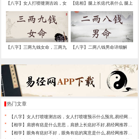
【八字】女人打喷嚏测吉凶，女
【痣相】腿上长痣代表什么 腿上
人打喷嚏预示什么预兆,易经网推
长痣的含义,易经网推荐痣相
荐最新八字
【八字】三两九钱女命，三两九
【八字】二两八钱男命详细解
钱女命最详细解释！,易经网推荐
释，二两八钱男命最正确详解！,
最新八字
易经网推荐最新八字
热门文章
*
【八字】女人打喷嚏测吉凶，女人打喷嚏预示什么预兆,易经网推荐最新八字
*
【相学】肩膀有痣是什么意思，肩膀上长痣好不好,易经网推荐面相手相
*
【相学】眼角有痣好不好，眼角有痣的寓意是什么,易经网推荐面相手相